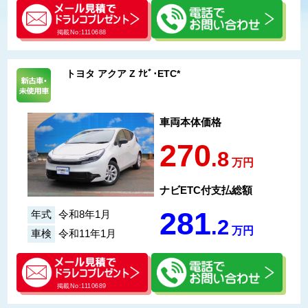
掲載No:1110688
トヨタ アクア Z ﾅﾋﾞ･ETC*
車両本体価格
270
.8
万円
ナビETC付支払総額
281
年式
令和8年1月
.2
万円
車検
令和11年1月
掲載No:1110689