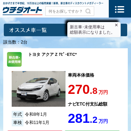
×
新古車･未使用車は
総額表示になりました。
該当数：2台
トヨタ アクア Z ﾅﾋﾞ･ETC*
車両本体価格
270
.8
万円
ナビETC付支払総額
281
年式
令和8年1月
.2
万円
車検
令和11年1月