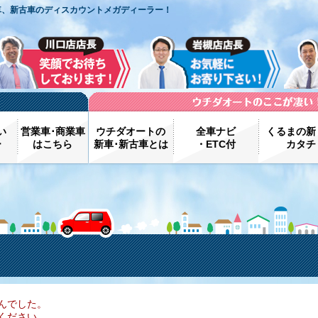
車、新古車のディスカウントメガディーラー！
い
営業車･商業車
ウチダオートの
全車ナビ
くるまの新
ー
はこちら
新車･新古車とは
・ETC付
カタチ
んでした。
ください。