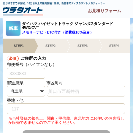
お見積りフォーム
ダイハツ ハイゼットトラック ジャンボスタンダード
4WD/CVT
メモリーナビ・ETC付き（消費税10%込み）
STEP1
STEP2
STEP3
STEP4
ご住所の入力
必須
郵便番号（ハイフンなし）
都道府県
市区町村
番地・他
※当社登録の都合上、関東・甲信越、東北地方にお住いのお客様し
か販売できませんのでご了承ください。